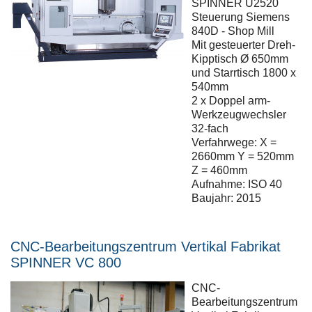
SPINNER U2520
Steuerung Siemens
840D
-
Shop
Mill
Mit gesteuerter Dreh-
Kipptisch Ø 650mm
und Starrtisch 1800 x
540mm
2 x Doppel arm-
Werkzeugwechsler
32-fach
Verfahrwege: X =
2660mm Y = 520mm
Z = 460mm
Aufnahme: ISO 40
Baujahr: 2015
CNC-Bearbeitungszentrum Vertikal Fabrikat
SPINNER VC 800
CNC-
Bearbeitungszentrum