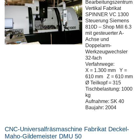
Bearbeitungszentrum
Vertikal Fabrikat
SPINNER VC 1300
Steuerung Siemens
810D – Shop Mill 6.3
mit gesteuerter A-
Achse und
Doppelarm-
Werkzeugwechsler
32-fach
Verfahrwege:
X = 1.300 mm Y =
610 mm Z = 610 mm
Ø Teilkopf = 315
Tischbelastung: 1000
kg
Aufnahme: SK 40
Baujahr: 2004
CNC-Universalfräsmaschine Fabrikat Deckel-
Maho-Gildemeister DMU 50