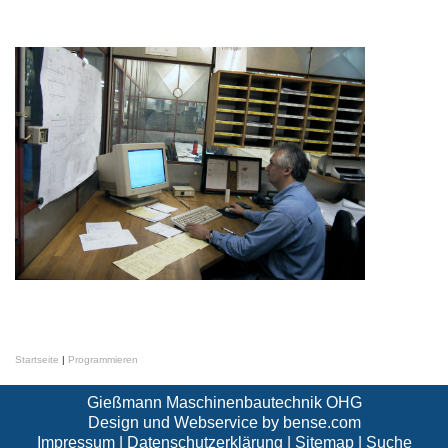
Startseite
|
Programmieren
Gießmann Maschinenbautechnik OHG
Design und Webservice by
bense.com
Impressum
|
Datenschutzerklärung
|
Sitemap
|
Suche